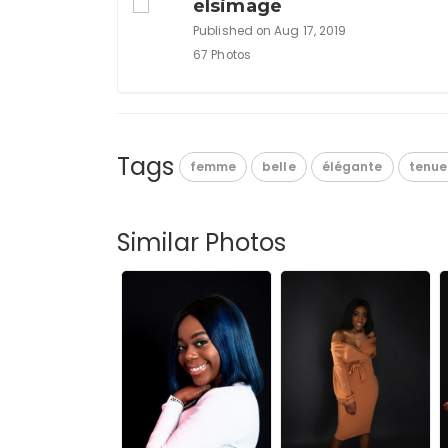
elsimage
Published on Aug 17, 2019
67 Photos
Tags
femme
belle
élégante
tenue
Similar Photos