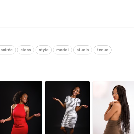
 soirée
class
style
model
studio
tenue