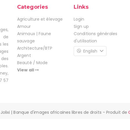
Categories
Links
Agriculture et élevage
Login
Amour
Sign up
ages,
Animaux | Faune
Conditions générales
s de
sauvage
d'utilisation
s les
Architecture/BTP
English
ages
Argent
 des
Beauté / Mode
les.
View all
ney,
7 57
Jolixi | Banque d'images africaines libres de droits - Produit de