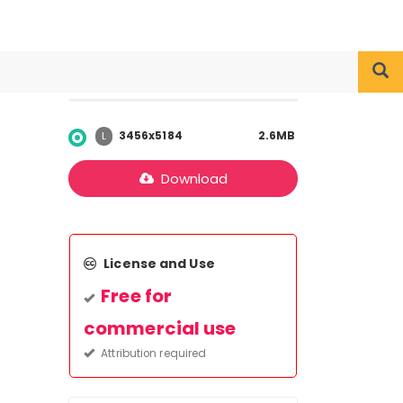
3456x5184
2.6MB
L
Download
License and Use
Free for
commercial use
Attribution required