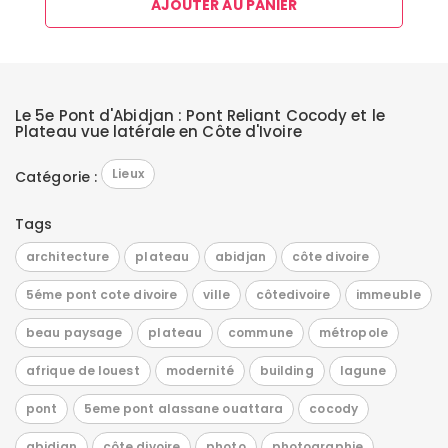
AJOUTER AU PANIER
Le 5e Pont d'Abidjan : Pont Reliant Cocody et le
Plateau vue latérale en Côte d'Ivoire
Lieux
Catégorie :
Tags
architecture
plateau
abidjan
côte divoire
5éme pont cote divoire
ville
côtedivoire
immeuble
beau paysage
plateau
commune
métropole
afrique de louest
modernité
building
lagune
pont
5eme pont alassane ouattara
cocody
abidjan
côte divoire
photo
photographie