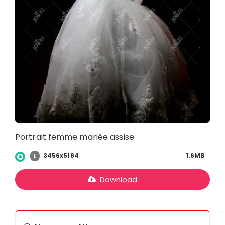
Portrait femme mariée assise
3456x5184
1.6MB
L
Download