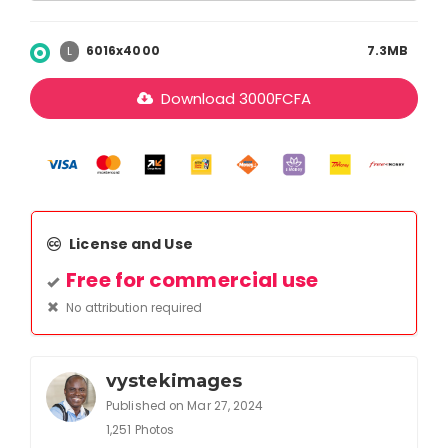
6016x4000
7.3MB
L
Download
3000
FCFA
License and Use
Free for commercial use
No attribution required
vystekimages
Published on Mar 27, 2024
1,251 Photos