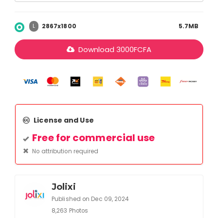
2867x1800
5.7MB
L
Download
3000
FCFA
License and Use
Free for commercial use
No attribution required
Jolixi
Published on Dec 09, 2024
8,263 Photos