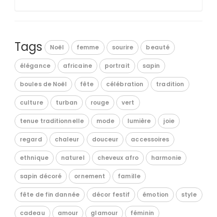
Tags
Noël
femme
sourire
beauté
élégance
africaine
portrait
sapin
boules de Noël
fête
célébration
tradition
culture
turban
rouge
vert
tenue traditionnelle
mode
lumière
joie
regard
chaleur
douceur
accessoires
ethnique
naturel
cheveux afro
harmonie
sapin décoré
ornement
famille
fête de fin dannée
décor festif
émotion
style
cadeau
amour
glamour
féminin