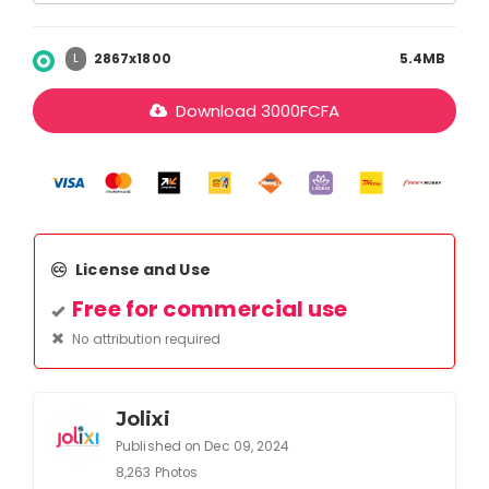
2867x1800
5.4MB
L
Download
3000
FCFA
License and Use
Free for commercial use
No attribution required
Jolixi
Published on Dec 09, 2024
8,263 Photos