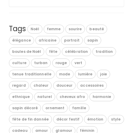
Tags
Noël
femme
sourire
beauté
élégance
africaine
portrait
sapin
boules de Noël
fête
célébration
tradition
culture
turban
rouge
vert
tenue traditionnelle
mode
lumière
joie
regard
chaleur
douceur
accessoires
ethnique
naturel
cheveux afro
harmonie
sapin décoré
ornement
famille
fête de fin dannée
décor festif
émotion
style
cadeau
amour
glamour
féminin