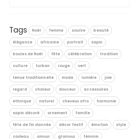
Tags
Noël
femme
sourire
beauté
élégance
africaine
portrait
sapin
boules de Noël
fête
célébration
tradition
culture
turban
rouge
vert
tenue traditionnelle
mode
lumière
joie
regard
chaleur
douceur
accessoires
ethnique
naturel
cheveux afro
harmonie
sapin décoré
ornement
famille
fête de fin dannée
décor festif
émotion
style
cadeau
amour
glamour
féminin