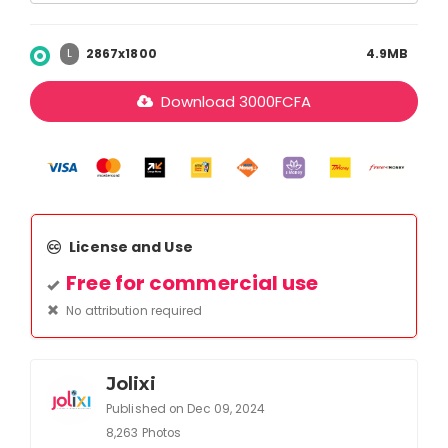
2867x1800
4.9MB
L
Download
3000
FCFA
License and Use
Free for commercial use
No attribution required
Jolixi
Published on Dec 09, 2024
8,263 Photos