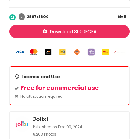
2867x1800
6MB
L
Download
3000
FCFA
License and Use
Free for commercial use
No attribution required
Jolixi
Published on Dec 09, 2024
8,263 Photos