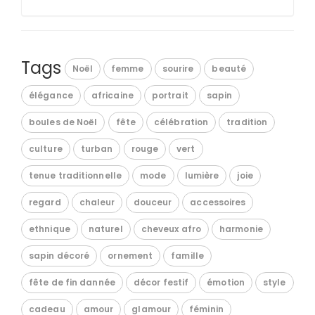
Tags
Noël
femme
sourire
beauté
élégance
africaine
portrait
sapin
boules de Noël
fête
célébration
tradition
culture
turban
rouge
vert
tenue traditionnelle
mode
lumière
joie
regard
chaleur
douceur
accessoires
ethnique
naturel
cheveux afro
harmonie
sapin décoré
ornement
famille
fête de fin dannée
décor festif
émotion
style
cadeau
amour
glamour
féminin