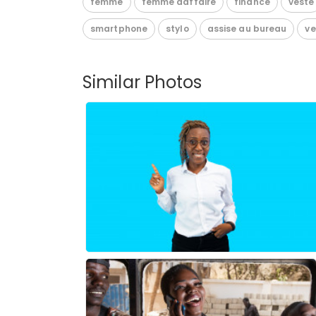
femme
femme daffaire
finance
veste
smartphone
stylo
assise au bureau
ve
Similar Photos