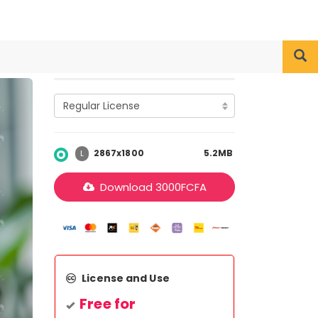
2867x1800
5.2MB
L
Download
3000
FCFA
License and Use
Free for