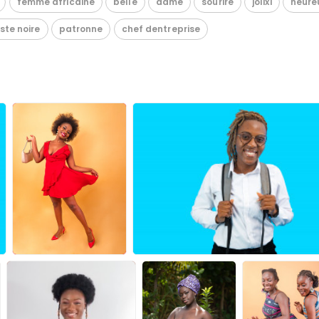
femme africaine
belle
dame
sourire
jolixi
heure
ste noire
patronne
chef dentreprise