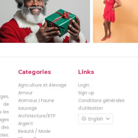
Categories
Links
Agriculture et élevage
Login
Amour
Sign up
ages,
Animaux | Faune
Conditions générales
s de
sauvage
d'utilisation
s les
Architecture/BTP
English
ages
Argent
 des
Beauté / Mode
les.