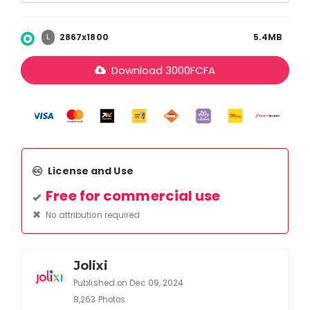
2867x1800
5.4MB
L
Download
3000
FCFA
License and Use
Free for commercial use
No attribution required
Jolixi
Published on Dec 09, 2024
8,263 Photos