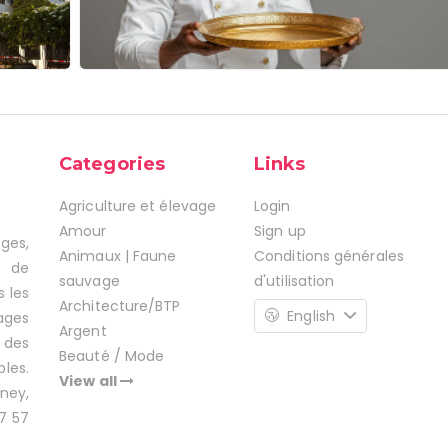
Categories
Links
Agriculture et élevage
Login
Amour
Sign up
ages,
Animaux | Faune
Conditions générales
s de
sauvage
d'utilisation
s les
Architecture/BTP
English
ages
Argent
 des
Beauté / Mode
les.
View all
ney,
7 57