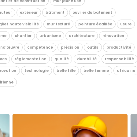
antier de construction
mur jaune usé
auteur
extérieur
bâtiment
ouvrier du bâtiment
gilet haute visibilité
mur texturé
peinture écaillée
usure
sme
chantier
urbanisme
architecture
rénovation
ind’œuvre
compétence
précision
outils
productivité
mes
réglementation
qualité
durabilité
responsabilité
novation
technologie
belle fille
belle femme
africaine
oirienne