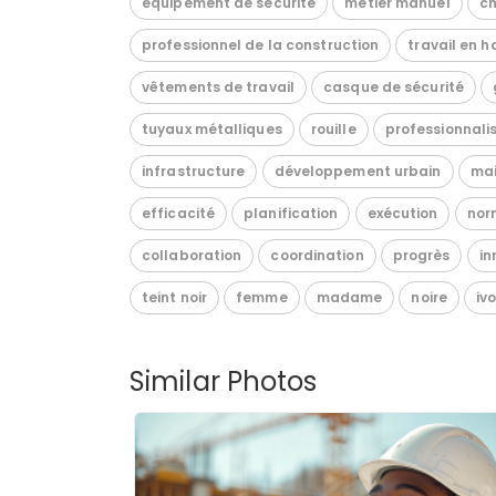
équipement de sécurité
métier manuel
ch
professionnel de la construction
travail en h
vêtements de travail
casque de sécurité
tuyaux métalliques
rouille
professionnali
infrastructure
développement urbain
ma
efficacité
planification
exécution
nor
collaboration
coordination
progrès
in
teint noir
femme
madame
noire
iv
Similar Photos