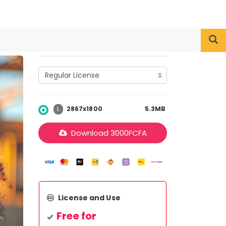
2867x1800
5.3MB
L
Download
3000
FCFA
License and Use
Free for