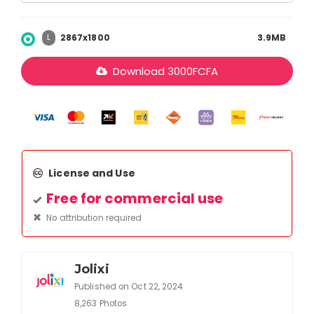
2867x1800
3.9MB
L
Download
3000
FCFA
License and Use
Free for commercial use
No attribution required
Jolixi
Published on Oct 22, 2024
8,263 Photos