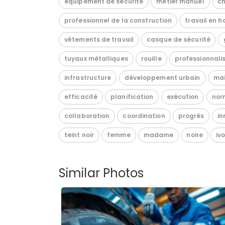
équipement de sécurité
métier manuel
ch
professionnel de la construction
travail en h
vêtements de travail
casque de sécurité
tuyaux métalliques
rouille
professionnali
infrastructure
développement urbain
ma
efficacité
planification
exécution
nor
collaboration
coordination
progrès
in
teint noir
femme
madame
noire
iv
Similar Photos