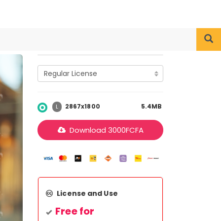
2867x1800
5.4MB
L
Download
3000
FCFA
License and Use
Free for