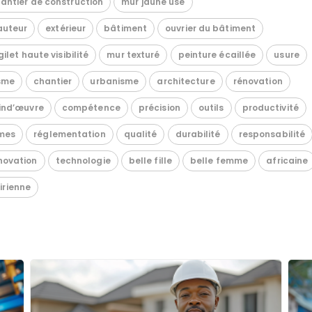
antier de construction
mur jaune usé
auteur
extérieur
bâtiment
ouvrier du bâtiment
gilet haute visibilité
mur texturé
peinture écaillée
usure
sme
chantier
urbanisme
architecture
rénovation
ind’œuvre
compétence
précision
outils
productivité
mes
réglementation
qualité
durabilité
responsabilité
novation
technologie
belle fille
belle femme
africaine
oirienne