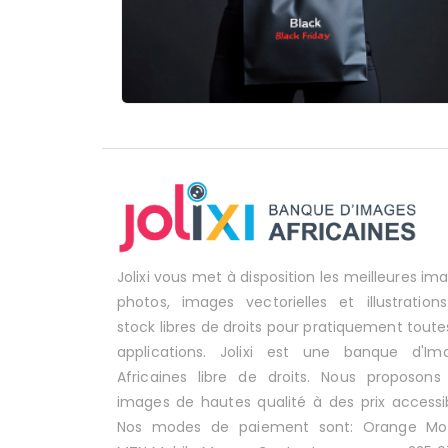
Jolixi vous met à disposition les meilleures im
photos, images vectorielles et illustration
stock libres de droits pour pratiquement toute
applications. Jolixi est une banque d'Im
Africaines libre de droits. Nous proposons
images de hautes qualité à des prix accessib
Nos modes de paiement sont: Orange Mo