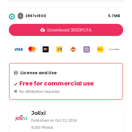
2867x1800
5.7MB
L
Download
3000
FCFA
License and Use
Free for commercial use
No attribution required
Jolixi
Published on Oct 22, 2024
8,263 Photos