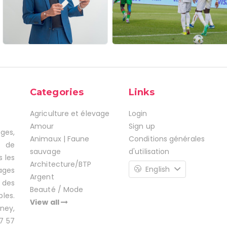
Categories
Links
Agriculture et élevage
Login
Amour
Sign up
ages,
Animaux | Faune
Conditions générales
s de
sauvage
d'utilisation
s les
Architecture/BTP
English
ages
Argent
 des
Beauté / Mode
les.
View all
ney,
7 57