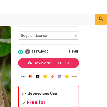
2867x1800
5.9MB
L
Download
3000
FCFA
License and Use
Free for