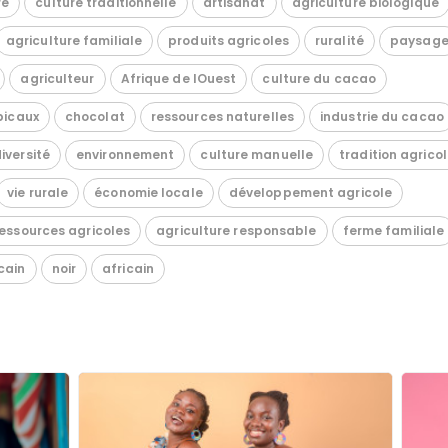
re
culture traditionnelle
artisanat
agriculture biologique
agriculture familiale
produits agricoles
ruralité
paysag
agriculteur
Afrique de lOuest
culture du cacao
opicaux
chocolat
ressources naturelles
industrie du cacao
iversité
environnement
culture manuelle
tradition agrico
vie rurale
économie locale
développement agricole
essources agricoles
agriculture responsable
ferme familiale
cain
noir
africain