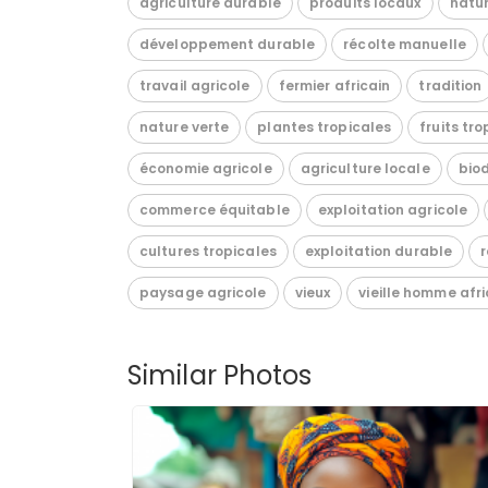
agriculture durable
produits locaux
natu
développement durable
récolte manuelle
travail agricole
fermier africain
tradition
nature verte
plantes tropicales
fruits tr
économie agricole
agriculture locale
biod
commerce équitable
exploitation agricole
cultures tropicales
exploitation durable
r
paysage agricole
vieux
vieille homme afri
Similar Photos