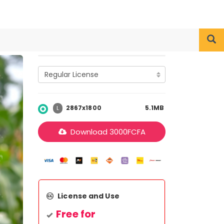
2867x1800
5.1MB
L
Download
3000
FCFA
License and Use
Free for