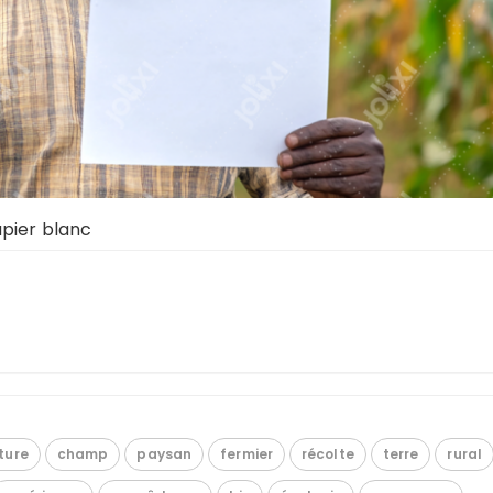
apier blanc
ture
champ
paysan
fermier
récolte
terre
rural