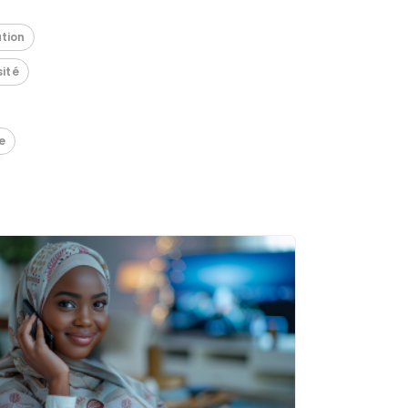
tion
sité
e