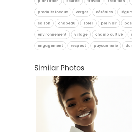
plantation
sourire
travail
tradition
produits locaux
verger
céréales
légu
saison
chapeau
soleil
plein air
pas
environnement
village
champ cultivé
engagement
respect
paysannerie
dur
Similar Photos