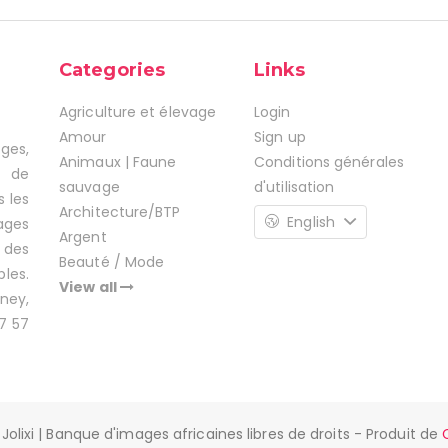
Categories
Links
Agriculture et élevage
Login
Amour
Sign up
ages,
Animaux | Faune
Conditions générales
s de
sauvage
d'utilisation
s les
Architecture/BTP
English
ages
Argent
 des
Beauté / Mode
les.
View all
ney,
7 57
Jolixi | Banque d'images africaines libres de droits - Produit de