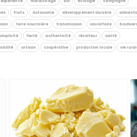
expérience
maraîchage
bio
écologie
campagne
mes
fruits
autonomie
développement durable
alimenta
sion
terre nourricière
transmission
savoirfaire
biodiver
simplicité
fierté
authenticité
récolteur
santé
abilité
artisan
coopérative
production locale
vie rural