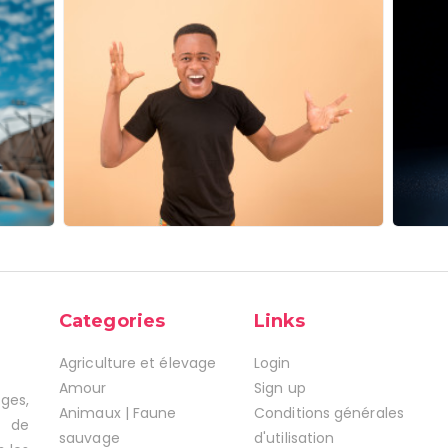
Categories
Links
Agriculture et élevage
Login
Amour
Sign up
ages,
Animaux | Faune
Conditions générales
s de
sauvage
d'utilisation