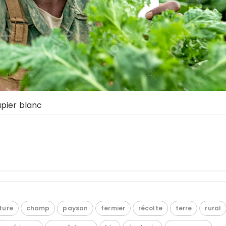
apier blanc
ture
champ
paysan
fermier
récolte
terre
rural