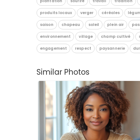
plantation
sourire
travail
tradition
produits locaux
verger
céréales
légu
saison
chapeau
soleil
plein air
pas
environnement
village
champ cultivé
engagement
respect
paysannerie
dur
Similar Photos