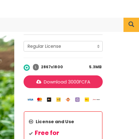
2867x1800
5.3MB
L
Download
3000
FCFA
License and Use
Free for