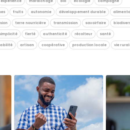
expérience
maraîchage
bio
écologie
campagne
mes
fruits
autonomie
développement durable
alimenta
sion
terre nourricière
transmission
savoirfaire
biodiver
simplicité
fierté
authenticité
récolteur
santé
abilité
artisan
coopérative
production locale
vie rural