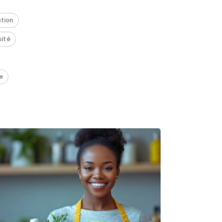
tion
sité
e