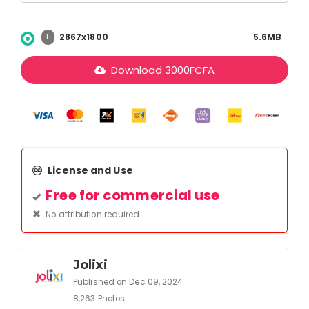
2867x1800
5.6MB
L
Download
3000
FCFA
License and Use
Free for commercial use
No attribution required
Jolixi
Published on Dec 09, 2024
8,263 Photos