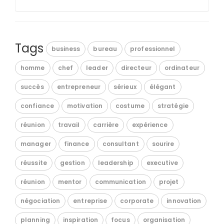
Tags
business
bureau
professionnel
homme
chef
leader
directeur
ordinateur
succès
entrepreneur
sérieux
élégant
confiance
motivation
costume
stratégie
réunion
travail
carrière
expérience
manager
finance
consultant
sourire
réussite
gestion
leadership
executive
réunion
mentor
communication
projet
négociation
entreprise
corporate
innovation
planning
inspiration
focus
organisation