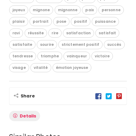
joyeux
mignone
mignonne
paix
personne
plaisir
portrait
pose
positif
puissance
ravi
réussite
rire
satisfaction
satisfait
satisfaite
sourire
strictement positif
succès
tendresse
triomphe
vainqueur
victoire
visage
vitalité
émotion joyeuse
Share
Details