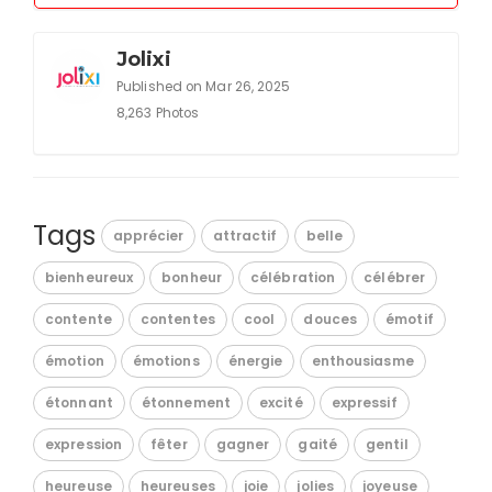
Jolixi
Published on Mar 26, 2025
8,263 Photos
Tags
apprécier
attractif
belle
bienheureux
bonheur
célébration
célébrer
contente
contentes
cool
douces
émotif
émotion
émotions
énergie
enthousiasme
étonnant
étonnement
excité
expressif
expression
fêter
gagner
gaité
gentil
heureuse
heureuses
joie
jolies
joyeuse