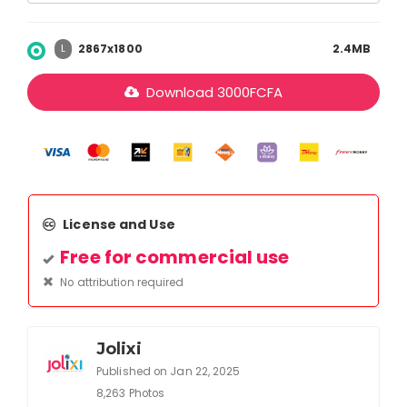
2867x1800
2.4MB
L
Download
3000
FCFA
License and Use
Free for commercial use
No attribution required
Jolixi
Published on Jan 22, 2025
8,263 Photos