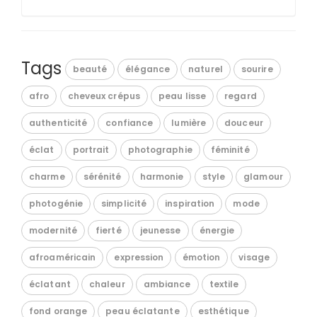
Tags
beauté
élégance
naturel
sourire
afro
cheveux crépus
peau lisse
regard
authenticité
confiance
lumière
douceur
éclat
portrait
photographie
féminité
charme
sérénité
harmonie
style
glamour
photogénie
simplicité
inspiration
mode
modernité
fierté
jeunesse
énergie
afroaméricain
expression
émotion
visage
éclatant
chaleur
ambiance
textile
fond orange
peau éclatante
esthétique