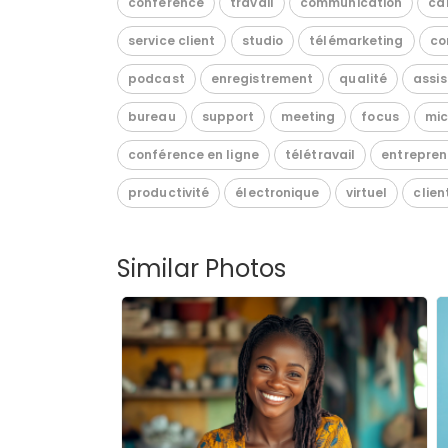
conférence
travail
communication
ca
service client
studio
télémarketing
co
podcast
enregistrement
qualité
assi
bureau
support
meeting
focus
mi
conférence en ligne
télétravail
entrepren
productivité
électronique
virtuel
clien
Similar Photos