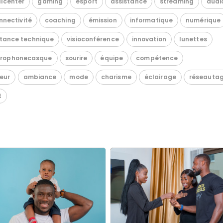
llcenter
gaming
esport
assistance
streaming
audi
nnectivité
coaching
émission
informatique
numérique
stance technique
visioconférence
innovation
lunettes
crophonecasque
sourire
équipe
compétence
eur
ambiance
mode
charisme
éclairage
réseauta
t