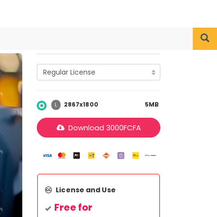
2867x1800
5MB
L
Download
3000
FCFA
License and Use
Free for