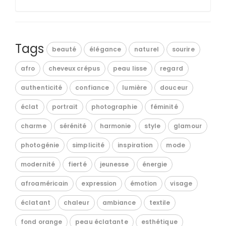
Tags
beauté
élégance
naturel
sourire
afro
cheveux crépus
peau lisse
regard
authenticité
confiance
lumière
douceur
éclat
portrait
photographie
féminité
charme
sérénité
harmonie
style
glamour
photogénie
simplicité
inspiration
mode
modernité
fierté
jeunesse
énergie
afroaméricain
expression
émotion
visage
éclatant
chaleur
ambiance
textile
fond orange
peau éclatante
esthétique