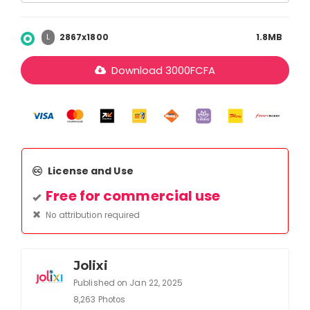
2867x1800
1.8MB
L
Download
3000
FCFA
License and Use
Free for commercial use
No attribution required
Jolixi
Published on Jan 22, 2025
8,263 Photos