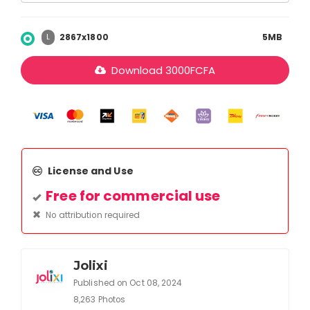
2867x1800
5MB
L
Download
3000
FCFA
License and Use
Free for commercial use
No attribution required
Jolixi
Published on Oct 08, 2024
8,263 Photos