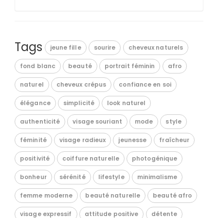
Tags
jeune fille
sourire
cheveux naturels
fond blanc
beauté
portrait féminin
afro
naturel
cheveux crépus
confiance en soi
élégance
simplicité
look naturel
authenticité
visage souriant
mode
style
féminité
visage radieux
jeunesse
fraîcheur
positivité
coiffure naturelle
photogénique
bonheur
sérénité
lifestyle
minimalisme
femme moderne
beauté naturelle
beauté afro
visage expressif
attitude positive
détente