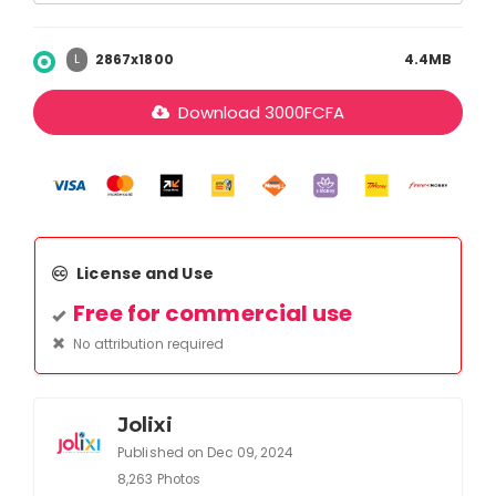
2867x1800
4.4MB
L
Download
3000
FCFA
License and Use
Free for commercial use
No attribution required
Jolixi
Published on Dec 09, 2024
8,263 Photos