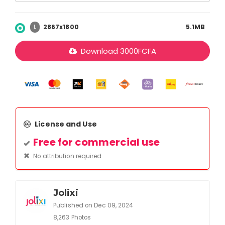
2867x1800
5.1MB
L
Download
3000
FCFA
License and Use
Free for commercial use
No attribution required
Jolixi
Published on Dec 09, 2024
8,263 Photos